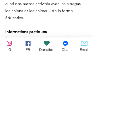
aussi nos autres activités avec les alpagas,
les chiens et les animaux de la ferme
éducative.
Informations pratiques
Activité offerte toute l’année, sauf durant la
fonte des neiges.
IG
FB
Donation
Chat
Email
Randonnée principalement au pas, avec
parfois un peu de trot, mais sans galop.
Réservée aux participants de 12 ans et plus.
Pour les plus jeunes, une activité d’initiation
à l’équitation est disponible.
Prévoyez des pantalons longs, des
vêtements adaptés à la météo et des bottes
robustes et montantes.
Nos chevaux les plus forts peuvent porter
des cavaliers jusqu’à
250 lb
.