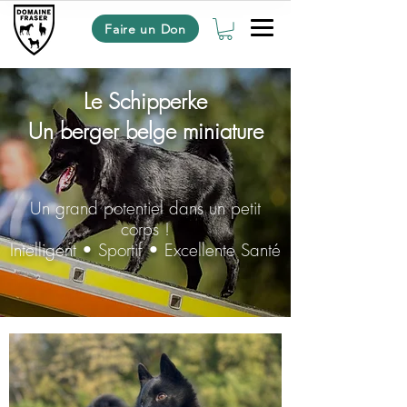
Faire un Don
Le Schipperke
Un berger belge miniature
Un grand potentiel dans un petit
corps !
Intelligent • Sportif • Excellente Santé