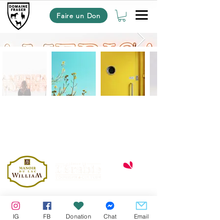
Faire un Don
Nos Partenaires
Le Domaine Fraser
IG
FB
Donation
Chat
Email