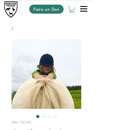
Faire un Don
SKU : GC-I45