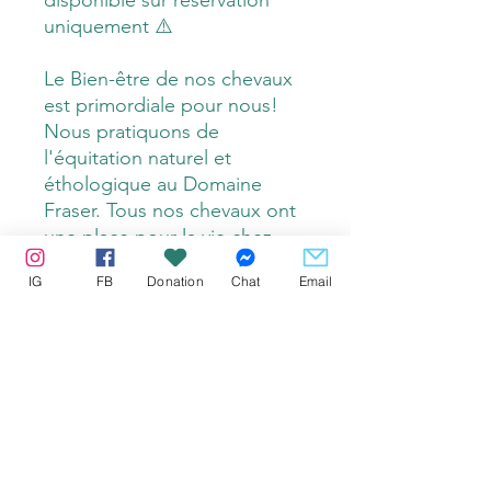
uniquement ⚠️
Le Bien-être de nos chevaux
est primordiale pour nous!
Nous pratiquons de
l'équitation naturel et
éthologique au Domaine
Fraser. Tous nos chevaux ont
une place pour la vie chez
nous, même après la retraite.
IG
FB
Donation
Chat
Email
Le Domaine Fraser est
accrédité comme refuge pour
chevaux par l'organisation
Galahad. Avec votre visite
vous supporterez une bonne
cause 💜