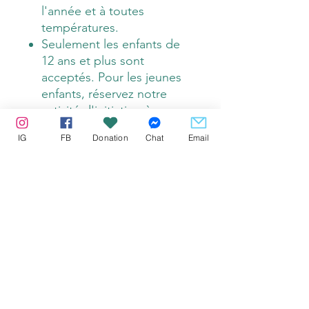
l'année et à toutes
températures.
Seulement les enfants de
12 ans et plus sont
acceptés. Pour les jeunes
enfants, réservez notre
activité d'initiation à
l'équitation.
IG
FB
Donation
Chat
Email
La randonnée se fait en
majorité aux pas, avec un
peu de trot si possible,
mais généralement pas de
galop.
Certificat Cadeau