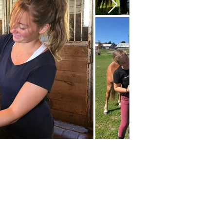
rtir de
94$
CAD
 personne*
rée : 2h30