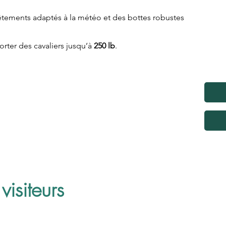
êtements adaptés à la météo et des bottes robustes
orter des cavaliers jusqu’à
250 lb
.
$
CAD par personne*
vité : 2h30
visiteurs