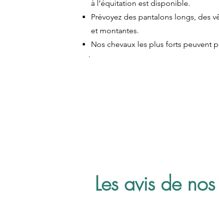
à l’équitation est disponible.
Prévoyez des pantalons longs, des v
et montantes.
Nos chevaux les plus forts peuvent p
À partir de
94
​🕑Durée de l'acti
Les avis de nos 